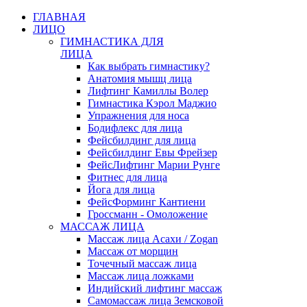
ГЛАВНАЯ
ЛИЦО
ГИМНАСТИКА ДЛЯ
ЛИЦА
Как выбрать гимнастику?
Анатомия мышц лица
Лифтинг Камиллы Волер
Гимнастика Кэрол Маджио
Упражнения для носа
Бодифлекс для лица
Фейсбилдинг для лица
Фейсбилдинг Евы Фрейзер
ФейсЛифтинг Марии Рунге
Фитнес для лица
Йога для лица
ФейсФорминг Кантиени
Гроссманн - Омоложение
МАССАЖ ЛИЦА
Массаж лица Асахи / Zogan
Массаж от морщин
Точечный массаж лица
Массаж лица ложками
Индийский лифтинг массаж
Самомассаж лица Земсковой