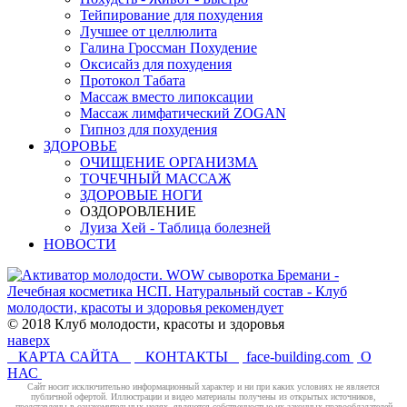
Тейпирование для похудения
Лучшее от целлюлита
Галина Гроссман Похудение
Оксисайз для похудения
Протокол Табата
Массаж вместо липоксации
Массаж лимфатический ZOGAN
Гипноз для похудения
ЗДОРОВЬЕ
ОЧИЩЕНИЕ ОРГАНИЗМА
ТОЧЕЧНЫЙ МАССАЖ
ЗДОРОВЫЕ НОГИ
ОЗДОРОВЛЕНИЕ
Луиза Хей - Таблица болезней
НОВОСТИ
© 2018 Клуб молодости, красоты и здоровья
наверх
КАРТА САЙТА
КОНТАКТЫ
face-building.com
О
НАС
Cайт носит исключительно информационный характер и ни при каких условиях не является
публичной офертой. Иллюстрации и видео материалы получены из открытых источников,
представлены в ознакомительных целях, являются собственностью их законных правообладателей