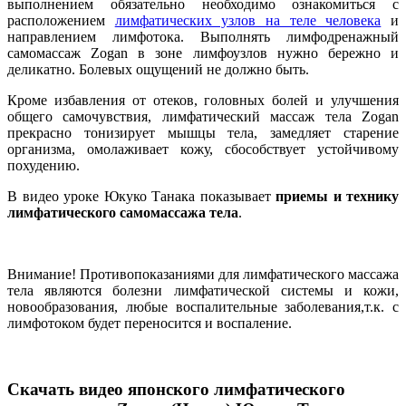
выполнением обязательно необходимо ознакомиться с
расположением
лимфатических узлов на теле человека
и
направлением лимфотока. Выполнять лимфодренажный
самомассаж Zogan в зоне лимфоузлов нужно бережно и
деликатно. Болевых ощущений не должно быть.
Кроме избавления от отеков, головных болей и улучшения
общего самочувствия, лимфатический массаж тела Zogan
прекрасно тонизирует мышцы тела, замедляет старение
организма, омолаживает кожу, сбособствует устойчивому
похудению.
В видео уроке Юкуко Танака показывает
приемы и технику
лимфатического самомассажа тела
.
Внимание! Противопоказаниями для лимфатического массажа
тела являются болезни лимфатической системы и кожи,
новообразования, любые воспалительные заболевания,т.к. с
лимфотоком будет переносится и воспаление.
Скачать видео японского лимфатического