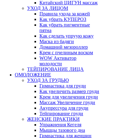
Китайский ЦИГУН массаж
УХОД ЗА ЛИЦОМ
Правила ухода за кожей
Как убрать КУПЕРОЗ
Как убрать пигментные
пятна
Как сделать упруую кожу
Маска из бадяги
Домашний мезороллер
Крем с пчелиным воском
WOW Активатор
молодости
ТЕЙПИРОВАНИЕ ЛИЦА
ОМОЛОЖЕНИЕ
УХОД ЗА ГРУДЬЮ
Гимнастика для груди
Как увеличить размер груди
Крем для увеличения груди
Массаж Увеличение груди
Акупрессура для груди
Тейпирование груди
ЖЕНСКИЕ ПРАКТИКИ
Упражнения Кегеля
Мышцы тазового дна
Гимнастика для женщин