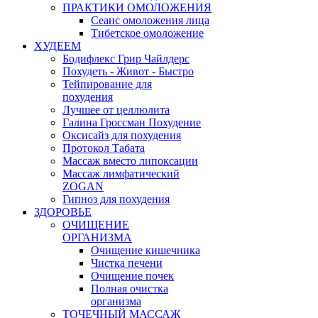
ПРАКТИКИ ОМОЛОЖЕНИЯ
Сеанс омоложения лица
Тибетское омоложение
ХУДЕЕМ
Бодифлекс Грир Чайлдерс
Похудеть - Живот - Быстро
Тейпирование для
похудения
Лучшее от целлюлита
Галина Гроссман Похудение
Оксисайз для похудения
Протокол Табата
Массаж вместо липоксации
Массаж лимфатический
ZOGAN
Гипноз для похудения
ЗДОРОВЬЕ
ОЧИЩЕНИЕ
ОРГАНИЗМА
Очищение кишечника
Чистка печени
Очищение почек
Полная очистка
организма
ТОЧЕЧНЫЙ МАССАЖ