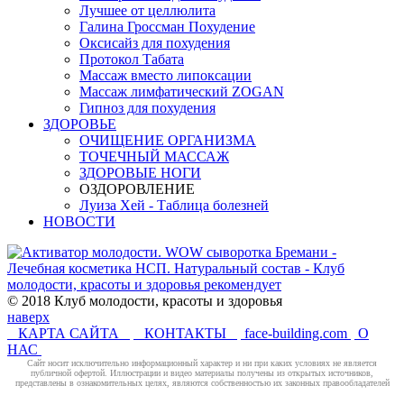
Лучшее от целлюлита
Галина Гроссман Похудение
Оксисайз для похудения
Протокол Табата
Массаж вместо липоксации
Массаж лимфатический ZOGAN
Гипноз для похудения
ЗДОРОВЬЕ
ОЧИЩЕНИЕ ОРГАНИЗМА
ТОЧЕЧНЫЙ МАССАЖ
ЗДОРОВЫЕ НОГИ
ОЗДОРОВЛЕНИЕ
Луиза Хей - Таблица болезней
НОВОСТИ
© 2018 Клуб молодости, красоты и здоровья
наверх
КАРТА САЙТА
КОНТАКТЫ
face-building.com
О
НАС
Cайт носит исключительно информационный характер и ни при каких условиях не является
публичной офертой. Иллюстрации и видео материалы получены из открытых источников,
представлены в ознакомительных целях, являются собственностью их законных правообладателей