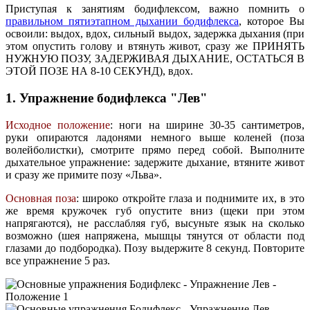
Приступая к занятиям бодифлексом, важно помнить о
правильном пятиэтапном дыхании бодифлекса
, которое Вы
освоили: выдох, вдох, сильный выдох, задержка дыхания (при
этом опустить голову и втянуть живот, сразу же ПРИНЯТЬ
НУЖНУЮ ПОЗУ, ЗАДЕРЖИВАЯ ДЫХАНИЕ, ОСТАТЬСЯ В
ЭТОЙ ПОЗЕ НА 8-10 СЕКУНД), вдох.
1. Упражнение бодифлекса "Лев"
Исходное положение
: ноги на ширине 30-35 сантиметров,
руки опираются ладонями немного выше коленей (поза
волейболистки), смотрите прямо перед собой. Выполните
дыхательное упражнение: задержите дыхание, втяните живот
и сразу же примите позу «Льва».
Основная поза
: широко откройте глаза и поднимите их, в это
же время кружочек губ опустите вниз (щеки при этом
напрягаются), не расслабляя губ, высуньте язык на сколько
возможно (шея напряжена, мышцы тянутся от области под
глазами до подбородка). Позу выдержите 8 секунд. Повторите
все упражнение 5 раз.