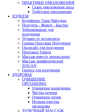
ПРАКТИКИ ОМОЛОЖЕНИЯ
Сеанс омоложения лица
Тибетское омоложение
ХУДЕЕМ
Бодифлекс Грир Чайлдерс
Похудеть - Живот - Быстро
Тейпирование для
похудения
Лучшее от целлюлита
Галина Гроссман Похудение
Оксисайз для похудения
Протокол Табата
Массаж вместо липоксации
Массаж лимфатический
ZOGAN
Гипноз для похудения
ЗДОРОВЬЕ
ОЧИЩЕНИЕ
ОРГАНИЗМА
Очищение кишечника
Чистка печени
Очищение почек
Полная очистка
организма
ТОЧЕЧНЫЙ МАССАЖ