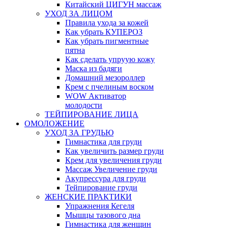
Китайский ЦИГУН массаж
УХОД ЗА ЛИЦОМ
Правила ухода за кожей
Как убрать КУПЕРОЗ
Как убрать пигментные
пятна
Как сделать упруую кожу
Маска из бадяги
Домашний мезороллер
Крем с пчелиным воском
WOW Активатор
молодости
ТЕЙПИРОВАНИЕ ЛИЦА
ОМОЛОЖЕНИЕ
УХОД ЗА ГРУДЬЮ
Гимнастика для груди
Как увеличить размер груди
Крем для увеличения груди
Массаж Увеличение груди
Акупрессура для груди
Тейпирование груди
ЖЕНСКИЕ ПРАКТИКИ
Упражнения Кегеля
Мышцы тазового дна
Гимнастика для женщин