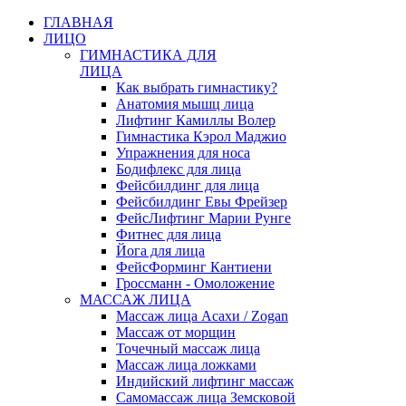
ГЛАВНАЯ
ЛИЦО
ГИМНАСТИКА ДЛЯ
ЛИЦА
Как выбрать гимнастику?
Анатомия мышц лица
Лифтинг Камиллы Волер
Гимнастика Кэрол Маджио
Упражнения для носа
Бодифлекс для лица
Фейсбилдинг для лица
Фейсбилдинг Евы Фрейзер
ФейсЛифтинг Марии Рунге
Фитнес для лица
Йога для лица
ФейсФорминг Кантиени
Гроссманн - Омоложение
МАССАЖ ЛИЦА
Массаж лица Асахи / Zogan
Массаж от морщин
Точечный массаж лица
Массаж лица ложками
Индийский лифтинг массаж
Самомассаж лица Земсковой