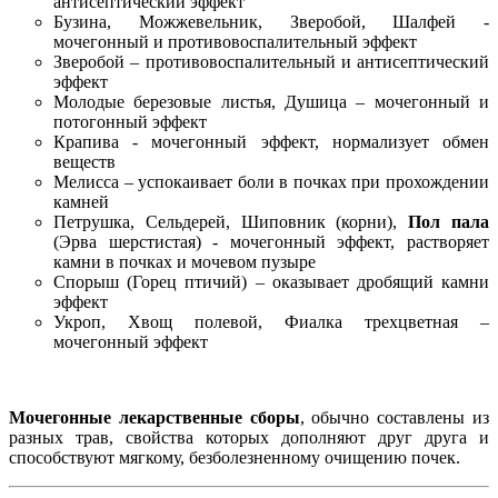
антисептический эффект
Бузина, Можжевельник, Зверобой, Шалфей -
мочегонный и противовоспалительный эффект
Зверобой – противовоспалительный и антисептический
эффект
Молодые березовые листья, Душица – мочегонный и
потогонный эффект
Крапива - мочегонный эффект, нормализует обмен
веществ
Мелисса – успокаивает боли в почках при прохождении
камней
Петрушка, Сельдерей, Шиповник (корни),
Пол пала
(Эрва шерстистая) - мочегонный эффект, растворяет
камни в почках и мочевом пузыре
Спорыш (Горец птичий) – оказывает дробящий камни
эффект
Укроп, Хвощ полевой, Фиалка трехцветная –
мочегонный эффект
Мочегонные лекарственные сборы
, обычно составлены из
разных трав, свойства которых дополняют друг друга и
способствуют мягкому, безболезненному очищению почек.