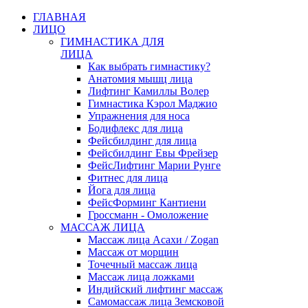
ГЛАВНАЯ
ЛИЦО
ГИМНАСТИКА ДЛЯ
ЛИЦА
Как выбрать гимнастику?
Анатомия мышц лица
Лифтинг Камиллы Волер
Гимнастика Кэрол Маджио
Упражнения для носа
Бодифлекс для лица
Фейсбилдинг для лица
Фейсбилдинг Евы Фрейзер
ФейсЛифтинг Марии Рунге
Фитнес для лица
Йога для лица
ФейсФорминг Кантиени
Гроссманн - Омоложение
МАССАЖ ЛИЦА
Массаж лица Асахи / Zogan
Массаж от морщин
Точечный массаж лица
Массаж лица ложками
Индийский лифтинг массаж
Самомассаж лица Земсковой