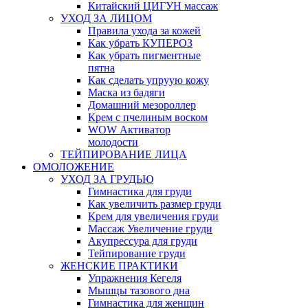
Китайский ЦИГУН массаж
УХОД ЗА ЛИЦОМ
Правила ухода за кожей
Как убрать КУПЕРОЗ
Как убрать пигментные
пятна
Как сделать упруую кожу
Маска из бадяги
Домашний мезороллер
Крем с пчелиным воском
WOW Активатор
молодости
ТЕЙПИРОВАНИЕ ЛИЦА
ОМОЛОЖЕНИЕ
УХОД ЗА ГРУДЬЮ
Гимнастика для груди
Как увеличить размер груди
Крем для увеличения груди
Массаж Увеличение груди
Акупрессура для груди
Тейпирование груди
ЖЕНСКИЕ ПРАКТИКИ
Упражнения Кегеля
Мышцы тазового дна
Гимнастика для женщин