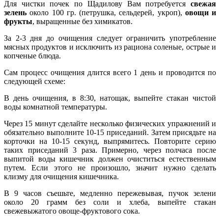
Для чистки почек по Щадилову Вам потребуется
свежая
зелень
около 100 гр. (петрушка, сельдерей, укроп),
овощи и
фрукты
, выращенные без химикатов.
За 2-3 дня до очищения следует ограничить употребление
мясных продуктов и исключить из рациона соленые, острые и
копченые блюда.
Сам процесс очищения длится всего 1 день и проводится по
следующей схеме:
В день очищения, в 8:30, натощак, выпейте стакан чистой
воды комнатной температуры.
Через 15 минут сделайте несколько физических упражнений и
обязательно выполните 10-15 приседаний. Затем присядьте на
корточки на 10-15 секунд, выпрямитесь. Повторите серию
таких приседаний 3 раза. Примерно, через полчаса после
выпитой воды кишечник должен очиститься естественным
путем. Если этого не произошло, значит нужно сделать
клизму для очищения кишечника.
В 9 часов съешьте, медленно пережевывая, пучок зелени
около 20 грамм без соли и хлеба, выпейте стакан
свежевыжатого овоще-фруктового сока.