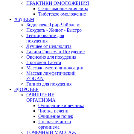
ПРАКТИКИ ОМОЛОЖЕНИЯ
Сеанс омоложения лица
Тибетское омоложение
ХУДЕЕМ
Бодифлекс Грир Чайлдерс
Похудеть - Живот - Быстро
Тейпирование для
похудения
Лучшее от целлюлита
Галина Гроссман Похудение
Оксисайз для похудения
Протокол Табата
Массаж вместо липоксации
Массаж лимфатический
ZOGAN
Гипноз для похудения
ЗДОРОВЬЕ
ОЧИЩЕНИЕ
ОРГАНИЗМА
Очищение кишечника
Чистка печени
Очищение почек
Полная очистка
организма
ТОЧЕЧНЫЙ МАССАЖ