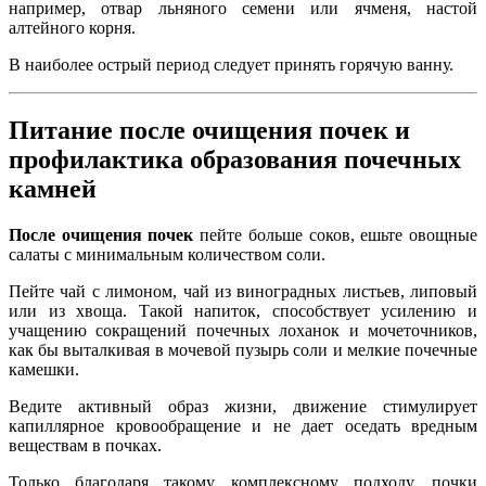
например, отвар льняного семени или ячменя, настой
алтейного корня.
В наиболее острый период следует принять горячую ванну.
Питание после очищения почек и
профилактика образования почечных
камней
После очищения почек
пейте больше соков, ешьте овощные
салаты с минимальным количеством соли.
Пейте чай с лимоном, чай из виноградных листьев, липовый
или из хвоща. Такой напиток, способствует усилению и
учащению сокращений почечных лоханок и мочеточников,
как бы выталкивая в мочевой пузырь соли и мелкие почечные
камешки.
Ведите активный образ жизни, движение стимулирует
капиллярное кровообращение и не дает оседать вредным
веществам в почках.
Только благодаря такому комплексному подходу, почки