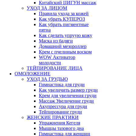
Китайский ЦИГУН массаж
УХОД ЗА ЛИЦОМ
Правила ухода за кожей
Как убрать КУПЕРОЗ
Как убрать пигментные
пятна
Как сделать упруую кожу
Маска из бадяги
Домашний мезороллер
Крем с пчелиным воском
WOW Активатор
молодости
ТЕЙПИРОВАНИЕ ЛИЦА
ОМОЛОЖЕНИЕ
УХОД ЗА ГРУДЬЮ
Гимнастика для груди
Как увеличить размер груди
Крем для увеличения груди
Массаж Увеличение груди
Акупрессура для груди
Тейпирование груди
ЖЕНСКИЕ ПРАКТИКИ
Упражнения Кегеля
Мышцы тазового дна
Гимнастика для женщин