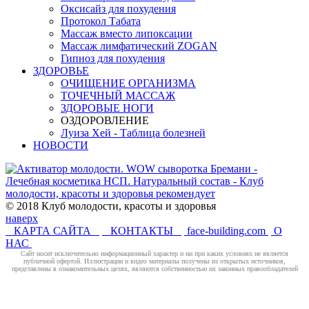
Оксисайз для похудения
Протокол Табата
Массаж вместо липоксации
Массаж лимфатический ZOGAN
Гипноз для похудения
ЗДОРОВЬЕ
ОЧИЩЕНИЕ ОРГАНИЗМА
ТОЧЕЧНЫЙ МАССАЖ
ЗДОРОВЫЕ НОГИ
ОЗДОРОВЛЕНИЕ
Луиза Хей - Таблица болезней
НОВОСТИ
© 2018 Клуб молодости, красоты и здоровья
наверх
КАРТА САЙТА
КОНТАКТЫ
face-building.com
О
НАС
Cайт носит исключительно информационный характер и ни при каких условиях не является
публичной офертой. Иллюстрации и видео материалы получены из открытых источников,
представлены в ознакомительных целях, являются собственностью их законных правообладателей