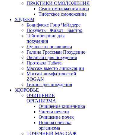
ПРАКТИКИ ОМОЛОЖЕНИЯ
Сеанс омоложения лица
Тибетское омоложение
ХУДЕЕМ
Бодифлекс Грир Чайлдерс
Похудеть - Живот - Быстро
Тейпирование для
похудения
Лучшее от целлюлита
Галина Гроссман Похудение
Оксисайз для похудения
Протокол Табата
Массаж вместо липоксации
Массаж лимфатический
ZOGAN
Гипноз для похудения
ЗДОРОВЬЕ
ОЧИЩЕНИЕ
ОРГАНИЗМА
Очищение кишечника
Чистка печени
Очищение почек
Полная очистка
организма
ТОЧЕЧНЫЙ МАССАЖ