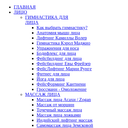
ГЛАВНАЯ
ЛИЦО
ГИМНАСТИКА ДЛЯ
ЛИЦА
Как выбрать гимнастику?
Анатомия мышц лица
Лифтинг Камиллы Волер
Гимнастика Кэрол Маджио
Упражнения для носа
Бодифлекс для лица
Фейсбилдинг для лица
Фейсбилдинг Евы Фрейзер
ФейсЛифтинг Марии Рунге
Фитнес для лица
Йога для лица
ФейсФорминг Кантиени
Гроссманн - Омоложение
МАССАЖ ЛИЦА
Массаж лица Асахи / Zogan
Массаж от морщин
Точечный массаж лица
Массаж лица ложками
Индийский лифтинг массаж
Самомассаж лица Земсковой