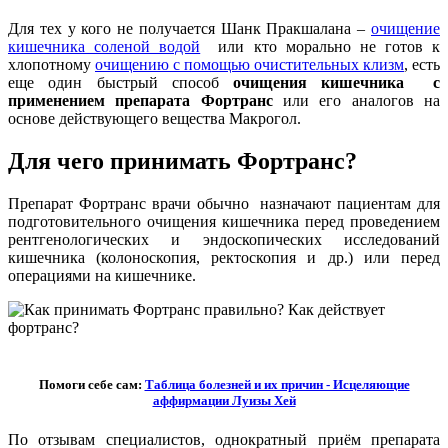
Для тех у кого не получается Шанк Пракшалана –
очищение
кишечника соленой водой
или кто морально не готов к
хлопотному
очищению с помощью очистительных клизм
, есть
еще один быстрый способ
очищения кишечника с
применением препарата Фортранс
или его аналогов на
основе действующего вещества Макрогол.
Для чего принимать Фортранс?
Препарат Фортранс врачи обычно назначают пациентам для
подготовительного очищения кишечника перед проведением
рентгенологических и эндоскопических исследований
кишечника (колоноскопия, ректоскопия и др.) или перед
операциями на кишечнике.
Помоги себе сам:
Таблица болезней и их причин - Исцеляющие
аффирмации Луизы Хей
По отзывам специалистов, однократный приём препарата