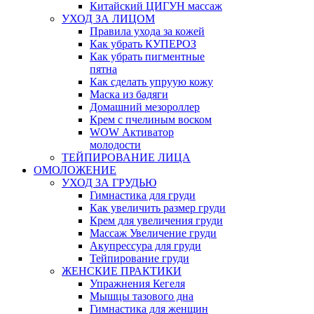
Китайский ЦИГУН массаж
УХОД ЗА ЛИЦОМ
Правила ухода за кожей
Как убрать КУПЕРОЗ
Как убрать пигментные
пятна
Как сделать упруую кожу
Маска из бадяги
Домашний мезороллер
Крем с пчелиным воском
WOW Активатор
молодости
ТЕЙПИРОВАНИЕ ЛИЦА
ОМОЛОЖЕНИЕ
УХОД ЗА ГРУДЬЮ
Гимнастика для груди
Как увеличить размер груди
Крем для увеличения груди
Массаж Увеличение груди
Акупрессура для груди
Тейпирование груди
ЖЕНСКИЕ ПРАКТИКИ
Упражнения Кегеля
Мышцы тазового дна
Гимнастика для женщин