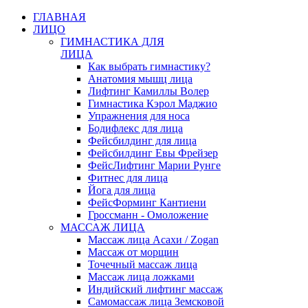
ГЛАВНАЯ
ЛИЦО
ГИМНАСТИКА ДЛЯ
ЛИЦА
Как выбрать гимнастику?
Анатомия мышц лица
Лифтинг Камиллы Волер
Гимнастика Кэрол Маджио
Упражнения для носа
Бодифлекс для лица
Фейсбилдинг для лица
Фейсбилдинг Евы Фрейзер
ФейсЛифтинг Марии Рунге
Фитнес для лица
Йога для лица
ФейсФорминг Кантиени
Гроссманн - Омоложение
МАССАЖ ЛИЦА
Массаж лица Асахи / Zogan
Массаж от морщин
Точечный массаж лица
Массаж лица ложками
Индийский лифтинг массаж
Самомассаж лица Земсковой