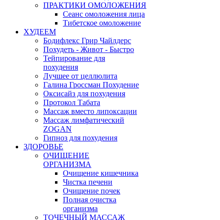
ПРАКТИКИ ОМОЛОЖЕНИЯ
Сеанс омоложения лица
Тибетское омоложение
ХУДЕЕМ
Бодифлекс Грир Чайлдерс
Похудеть - Живот - Быстро
Тейпирование для
похудения
Лучшее от целлюлита
Галина Гроссман Похудение
Оксисайз для похудения
Протокол Табата
Массаж вместо липоксации
Массаж лимфатический
ZOGAN
Гипноз для похудения
ЗДОРОВЬЕ
ОЧИЩЕНИЕ
ОРГАНИЗМА
Очищение кишечника
Чистка печени
Очищение почек
Полная очистка
организма
ТОЧЕЧНЫЙ МАССАЖ