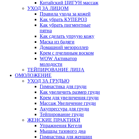
Китайский ЦИГУН массаж
УХОД ЗА ЛИЦОМ
Правила ухода за кожей
Как убрать КУПЕРОЗ
Как убрать пигментные
пятна
Как сделать упруую кожу
Маска из бадяги
Домашний мезороллер
Крем с пчелиным воском
WOW Активатор
молодости
ТЕЙПИРОВАНИЕ ЛИЦА
ОМОЛОЖЕНИЕ
УХОД ЗА ГРУДЬЮ
Гимнастика для груди
Как увеличить размер груди
Крем для увеличения груди
Массаж Увеличение груди
Акупрессура для груди
Тейпирование груди
ЖЕНСКИЕ ПРАКТИКИ
Упражнения Кегеля
Мышцы тазового дна
Гимнастика для женщин