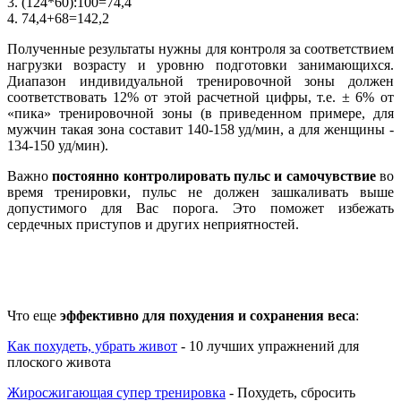
3. (124*60):100=74,4
4. 74,4+68=142,2
Полученные результаты нужны для контроля за соответствием
нагрузки возрасту и уровню подготовки занимающихся.
Диапазон индивидуальной тренировочной зоны должен
соответствовать 12% от этой расчетной цифры, т.е. ± 6% от
«пика» тренировочной зоны (в приведенном примере, для
мужчин такая зона составит 140-158 уд/мин, а для женщины -
134-150 уд/мин).
Важно
постоянно контролировать пульс и самочувствие
во
время тренировки, пульс не должен зашкаливать выше
допустимого для Вас порога. Это поможет избежать
сердечных приступов и других неприятностей.
Что еще
эффективно для похудения и сохранения веса
:
Как похудеть, убрать живот
- 10 лучших упражнений для
плоского живота
Жиросжигающая супер тренировка
- Похудеть, сбросить