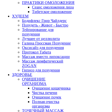
ПРАКТИКИ ОМОЛОЖЕНИЯ
Сеанс омоложения лица
Тибетское омоложение
ХУДЕЕМ
Бодифлекс Грир Чайлдерс
Похудеть - Живот - Быстро
Тейпирование для
похудения
Лучшее от целлюлита
Галина Гроссман Похудение
Оксисайз для похудения
Протокол Табата
Массаж вместо липоксации
Массаж лимфатический
ZOGAN
Гипноз для похудения
ЗДОРОВЬЕ
ОЧИЩЕНИЕ
ОРГАНИЗМА
Очищение кишечника
Чистка печени
Очищение почек
Полная очистка
организма
ТОЧЕЧНЫЙ МАССАЖ