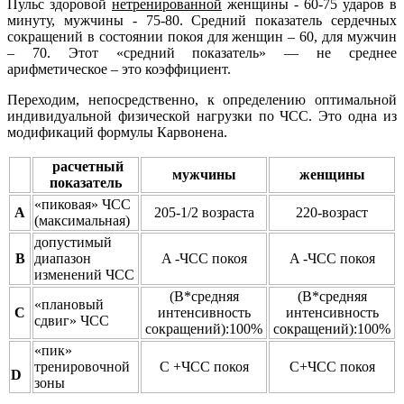
Пульс здоровой
нетренированной
женщины - 60-75 ударов в
минуту, мужчины - 75-80. Средний показатель сердечных
сокращений в состоянии покоя для женщин – 60, для мужчин
– 70. Этот «средний показатель» — не среднее
арифметическое – это коэффициент.
Переходим, непосредственно, к определению оптимальной
индивидуальной физической нагрузки по ЧСС. Это одна из
модификаций формулы Карвонена.
расчетный
мужчины
женщины
показатель
«пиковая» ЧСС
A
205-1/2 возраста
220-возраст
(максимальная)
допустимый
B
диапазон
A -ЧСС покоя
A -ЧСС покоя
изменений ЧСС
(B*средняя
(B*средняя
«плановый
C
интенсивность
интенсивность
сдвиг» ЧСС
сокращений):100%
сокращений):100%
«пик»
тренировочной
C +ЧСС покоя
C+ЧСС покоя
D
зоны