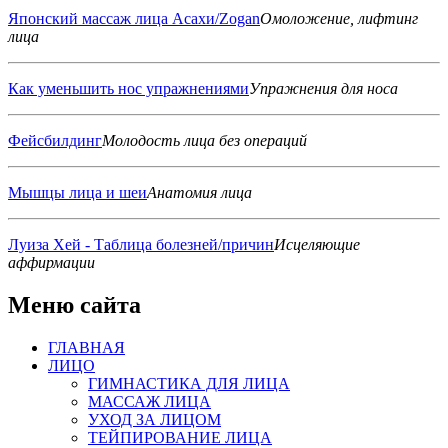
Японский массаж лица Асахи/Zogan
Омоложение, лифтинг
лица
Как уменьшить нос упражнениями
Упражнения для носа
Фейсбилдинг
Молодость лица без операций
Мышцы лица и шеи
Анатомия лица
Луиза Хей - Таблица болезней/причин
Исцеляющие
аффирмации
Меню сайта
ГЛАВНАЯ
ЛИЦО
ГИМНАСТИКА ДЛЯ ЛИЦА
МАССАЖ ЛИЦА
УХОД ЗА ЛИЦОМ
ТЕЙПИРОВАНИЕ ЛИЦА