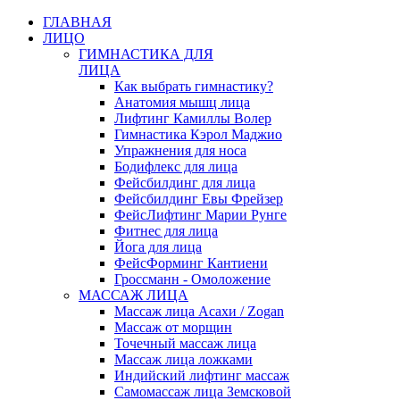
ГЛАВНАЯ
ЛИЦО
ГИМНАСТИКА ДЛЯ
ЛИЦА
Как выбрать гимнастику?
Анатомия мышц лица
Лифтинг Камиллы Волер
Гимнастика Кэрол Маджио
Упражнения для носа
Бодифлекс для лица
Фейсбилдинг для лица
Фейсбилдинг Евы Фрейзер
ФейсЛифтинг Марии Рунге
Фитнес для лица
Йога для лица
ФейсФорминг Кантиени
Гроссманн - Омоложение
МАССАЖ ЛИЦА
Массаж лица Асахи / Zogan
Массаж от морщин
Точечный массаж лица
Массаж лица ложками
Индийский лифтинг массаж
Самомассаж лица Земсковой