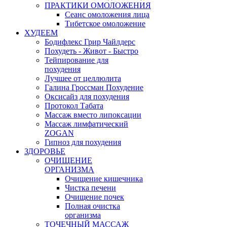
ПРАКТИКИ ОМОЛОЖЕНИЯ
Сеанс омоложения лица
Тибетское омоложение
ХУДЕЕМ
Бодифлекс Грир Чайлдерс
Похудеть - Живот - Быстро
Тейпирование для
похудения
Лучшее от целлюлита
Галина Гроссман Похудение
Оксисайз для похудения
Протокол Табата
Массаж вместо липоксации
Массаж лимфатический
ZOGAN
Гипноз для похудения
ЗДОРОВЬЕ
ОЧИЩЕНИЕ
ОРГАНИЗМА
Очищение кишечника
Чистка печени
Очищение почек
Полная очистка
организма
ТОЧЕЧНЫЙ МАССАЖ