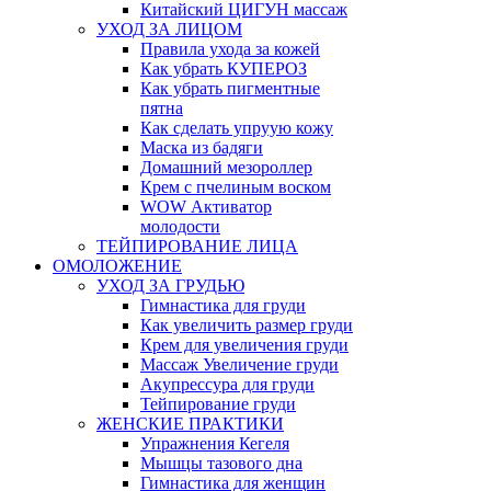
Китайский ЦИГУН массаж
УХОД ЗА ЛИЦОМ
Правила ухода за кожей
Как убрать КУПЕРОЗ
Как убрать пигментные
пятна
Как сделать упруую кожу
Маска из бадяги
Домашний мезороллер
Крем с пчелиным воском
WOW Активатор
молодости
ТЕЙПИРОВАНИЕ ЛИЦА
ОМОЛОЖЕНИЕ
УХОД ЗА ГРУДЬЮ
Гимнастика для груди
Как увеличить размер груди
Крем для увеличения груди
Массаж Увеличение груди
Акупрессура для груди
Тейпирование груди
ЖЕНСКИЕ ПРАКТИКИ
Упражнения Кегеля
Мышцы тазового дна
Гимнастика для женщин