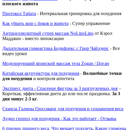
плоского живота
Протокол Табата
- Интервальная тренировка для похудения
Как убрать жир с боков и живота
- Супер упражнение
Антицеллюлитный супер массаж NoLipoLipo
от Кэрол
Мадджио - вместо липоксации
Дыхательная гимнастика Бодифлекс с Грир Чайлдерс
- Все
видео уроки
Моделирующий японский массаж тела Zogan / Цоган
Китайская акупунктура для похудения
-
Волшебные точки
для похудения
и контроля аппетита
Экспресс диета - Спасение фигуры за 3 разгрузочных дня
–
Короткая, эффективная диета до или после праздника.
За 3
дня минус 2-3 кг
.
Сеансы Галины Гроссманн для похудения и сохранения веса
Аудио гипноз для похудения - Как это работает - Отзывы
6 причин лишнего веса. Что мешает похудеть. Какие гормоны