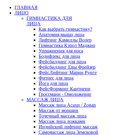
ГЛАВНАЯ
ЛИЦО
ГИМНАСТИКА ДЛЯ
ЛИЦА
Как выбрать гимнастику?
Анатомия мышц лица
Лифтинг Камиллы Волер
Гимнастика Кэрол Маджио
Упражнения для носа
Бодифлекс для лица
Фейсбилдинг для лица
Фейсбилдинг Евы Фрейзер
ФейсЛифтинг Марии Рунге
Фитнес для лица
Йога для лица
ФейсФорминг Кантиени
Гроссманн - Омоложение
МАССАЖ ЛИЦА
Массаж лица Асахи / Zogan
Массаж от морщин
Точечный массаж лица
Массаж лица ложками
Индийский лифтинг массаж
Самомассаж лица Земсковой