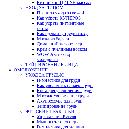
Китайский ЦИГУН массаж
УХОД ЗА ЛИЦОМ
Правила ухода за кожей
Как убрать КУПЕРОЗ
Как убрать пигментные
пятна
Как сделать упруую кожу
Маска из бадяги
Домашний мезороллер
Крем с пчелиным воском
WOW Активатор
молодости
ТЕЙПИРОВАНИЕ ЛИЦА
ОМОЛОЖЕНИЕ
УХОД ЗА ГРУДЬЮ
Гимнастика для груди
Как увеличить размер груди
Крем для увеличения груди
Массаж Увеличение груди
Акупрессура для груди
Тейпирование груди
ЖЕНСКИЕ ПРАКТИКИ
Упражнения Кегеля
Мышцы тазового дна
Гимнастика для женщин