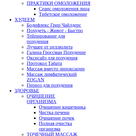
ПРАКТИКИ ОМОЛОЖЕНИЯ
Сеанс омоложения лица
Тибетское омоложение
ХУДЕЕМ
Бодифлекс Грир Чайлдерс
Похудеть - Живот - Быстро
Тейпирование для
похудения
Лучшее от целлюлита
Галина Гроссман Похудение
Оксисайз для похудения
Протокол Табата
Массаж вместо липоксации
Массаж лимфатический
ZOGAN
Гипноз для похудения
ЗДОРОВЬЕ
ОЧИЩЕНИЕ
ОРГАНИЗМА
Очищение кишечника
Чистка печени
Очищение почек
Полная очистка
организма
ТОЧЕЧНЫЙ МАССАЖ