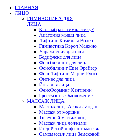
ГЛАВНАЯ
ЛИЦО
ГИМНАСТИКА ДЛЯ
ЛИЦА
Как выбрать гимнастику?
Анатомия мышц лица
Лифтинг Камиллы Волер
Гимнастика Кэрол Маджио
Упражнения для носа
Бодифлекс для лица
Фейсбилдинг для лица
Фейсбилдинг Евы Фрейзер
ФейсЛифтинг Марии Рунге
Фитнес для лица
Йога для лица
ФейсФорминг Кантиени
Гроссманн - Омоложение
МАССАЖ ЛИЦА
Массаж лица Асахи / Zogan
Массаж от морщин
Точечный массаж лица
Массаж лица ложками
Индийский лифтинг массаж
Самомассаж лица Земсковой