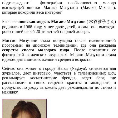
подтверждают фотографии необыкновенно молодо
выглядящей японки Масако Мизутани (Masako Mizutani),
которые покорили весь интернет.
Бывшая
японская модель Масако Мизутани
( 水谷雅子さん)
родилась в 1968 году, у нее двое детей, а сама она выглядит
ровесницей своей 20-ти летней старшей дочери.
Миссис Мизутани стала популярна после телевизионной
программы на японском телевидении, где она раскрыла
секреты своего молодого вида
. После появления ее
фотографий в женских журналах, Масако Мизутани стала
идолом для японских женщин среднего возраста.
Сейчас она живет в городе Нагоя (Nagoya), снимается для
журналов, дает интервью, участвует в телевизионных шоу,
рекламирует косметические бренды, ведет блог, где
рассказывает о своих секретах красоты и молодости, о
продуктах по уходу за кожей, дает рекомендации по стилю и
макияжу.