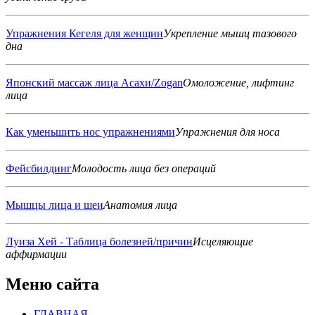
Упражнения Кегеля для женщин
Укрепление мышц тазового
дна
Японский массаж лица Асахи/Zogan
Омоложение, лифтинг
лица
Как уменьшить нос упражнениями
Упражнения для носа
Фейсбилдинг
Молодость лица без операций
Мышцы лица и шеи
Анатомия лица
Луиза Хей - Таблица болезней/причин
Исцеляющие
аффирмации
Меню сайта
ГЛАВНАЯ