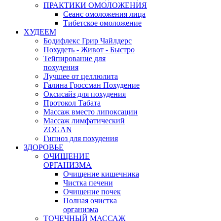
ПРАКТИКИ ОМОЛОЖЕНИЯ
Сеанс омоложения лица
Тибетское омоложение
ХУДЕЕМ
Бодифлекс Грир Чайлдерс
Похудеть - Живот - Быстро
Тейпирование для
похудения
Лучшее от целлюлита
Галина Гроссман Похудение
Оксисайз для похудения
Протокол Табата
Массаж вместо липоксации
Массаж лимфатический
ZOGAN
Гипноз для похудения
ЗДОРОВЬЕ
ОЧИЩЕНИЕ
ОРГАНИЗМА
Очищение кишечника
Чистка печени
Очищение почек
Полная очистка
организма
ТОЧЕЧНЫЙ МАССАЖ