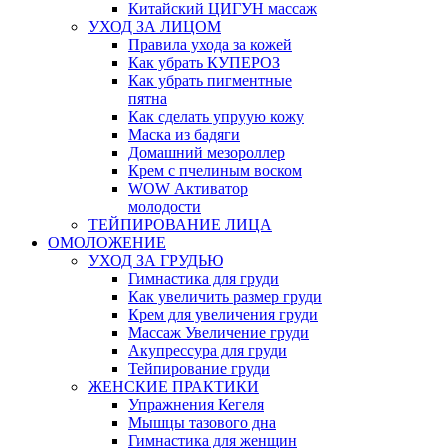
Китайский ЦИГУН массаж
УХОД ЗА ЛИЦОМ
Правила ухода за кожей
Как убрать КУПЕРОЗ
Как убрать пигментные
пятна
Как сделать упруую кожу
Маска из бадяги
Домашний мезороллер
Крем с пчелиным воском
WOW Активатор
молодости
ТЕЙПИРОВАНИЕ ЛИЦА
ОМОЛОЖЕНИЕ
УХОД ЗА ГРУДЬЮ
Гимнастика для груди
Как увеличить размер груди
Крем для увеличения груди
Массаж Увеличение груди
Акупрессура для груди
Тейпирование груди
ЖЕНСКИЕ ПРАКТИКИ
Упражнения Кегеля
Мышцы тазового дна
Гимнастика для женщин