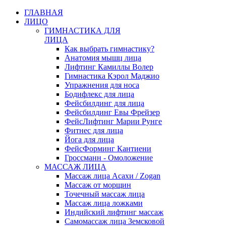
ГЛАВНАЯ
ЛИЦО
ГИМНАСТИКА ДЛЯ
ЛИЦА
Как выбрать гимнастику?
Анатомия мышц лица
Лифтинг Камиллы Волер
Гимнастика Кэрол Маджио
Упражнения для носа
Бодифлекс для лица
Фейсбилдинг для лица
Фейсбилдинг Евы Фрейзер
ФейсЛифтинг Марии Рунге
Фитнес для лица
Йога для лица
ФейсФорминг Кантиени
Гроссманн - Омоложение
МАССАЖ ЛИЦА
Массаж лица Асахи / Zogan
Массаж от морщин
Точечный массаж лица
Массаж лица ложками
Индийский лифтинг массаж
Самомассаж лица Земсковой